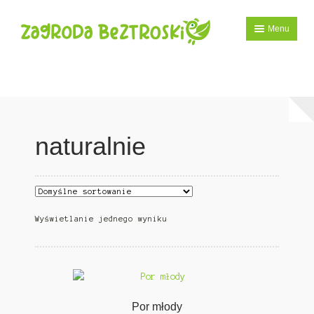
Przejdź
Przejdź
Menu
do
do
nawigacji
treści
Sklep
Moje konto
Zamówienie
naturalnie
Koszyk
Kontakt
Wyświetlanie jednego wyniku
Por młody